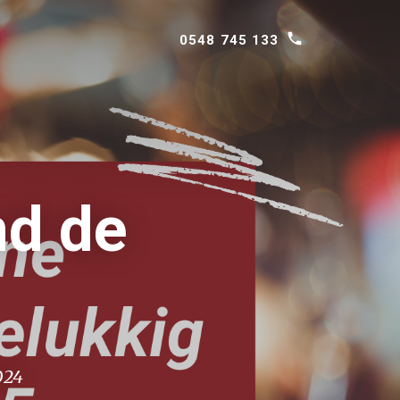
0548 745 133
O
nd de
024