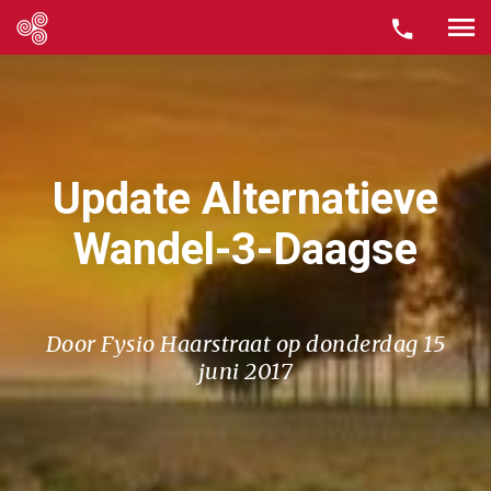
Bovenkant
Direct
van
naar
de
content
pagina
Update Alternatieve
Wandel-3-Daagse
Door Fysio Haarstraat op donderdag 15
juni 2017